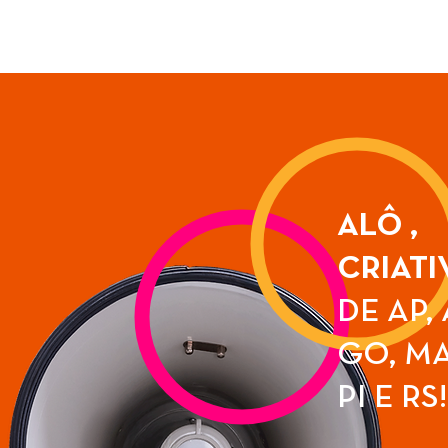
ALÔ ,
CRIATI
DE AP, 
GO, MA
PI E RS!