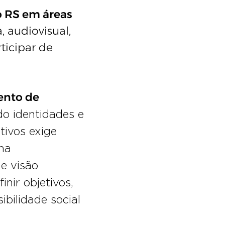
o RS em áreas
, audiovisual,
ticipar de
ento de
do identidades e
tivos exige
na
 e visão
inir objetivos,
bilidade social