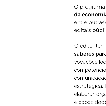
O programa 
da economia
entre outras
editais públi
O edital te
saberes para
vocações loc
competências
comunicação, 
estratégica. 
elaborar orç
e capacidade