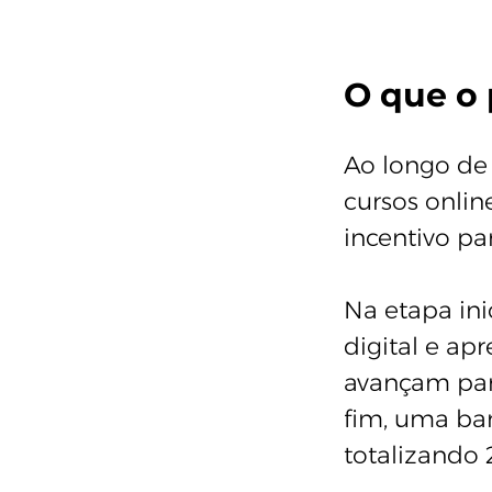
O que o
Ao longo de 
cursos onlin
incentivo pa
Na etapa ini
digital e ap
avançam para
fim, uma ban
totalizando 