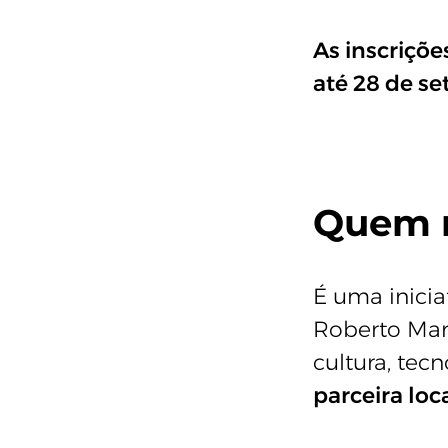
As
inscriçõe
até 28 de s
Quem r
É uma inicia
Roberto Mari
cultura, tec
parceira loc