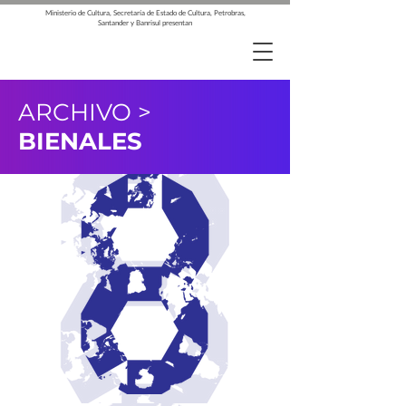
Ministerio de Cultura, Secretaría de Estado de Cultura, Petrobras,
Santander y Banrisul presentan
ARCHIVO >
BIENALES