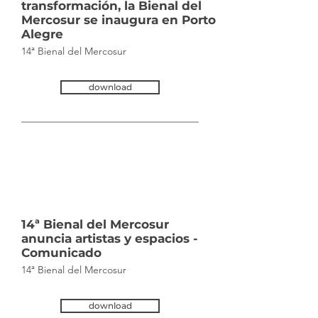
transformación, la Bienal del
Mercosur se inaugura en Porto
Alegre
14ª Bienal del Mercosur
download
Tue Nov
19 2024
14
:30:00
GMT+0000
(Coordinated
Universal Time)
14ª Bienal del Mercosur
anuncia artistas y espacios -
Comunicado
14ª Bienal del Mercosur
download