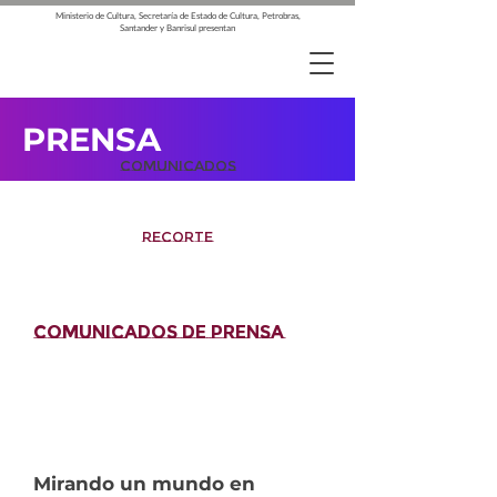
Ministerio de Cultura, Secretaría de Estado de Cultura, Petrobras,
Santander y Banrisul presentan
PRENSA
COMUNICADOS
RECORTE
Comunicados de prensa
Thu Mar
27 2025
12
:00:00
GMT+0000
(Coordinated
Universal Time)
Mirando un mundo en