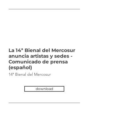
Tue Nov
19 2024
14
:30:00
GMT+0000
(Coordinated
Universal Time)
La 14ª Bienal del Mercosur
anuncia artistas y sedes -
Comunicado de prensa
(español)
14ª Bienal del Mercosur
download
Tue Nov
19 2024
14
:30:00