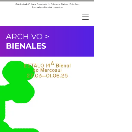
Ministerio de Cultura, Secretaría de Estado de Cultura, Petrobras,
Santander y Banrisul presentan
ARCHIVO >
BIENALES