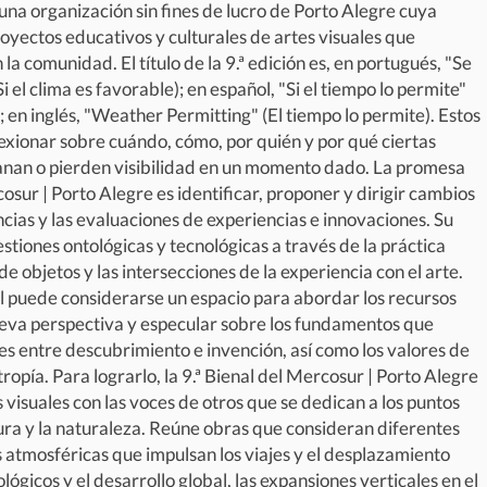
una organización sin fines de lucro de Porto Alegre cuya
royectos educativos y culturales de artes visuales que
la comunidad. El título de la 9.ª edición es, en portugués, "Se
i el clima es favorable); en español, "Si el tiempo lo permite"
); en inglés, "Weather Permitting" (El tiempo lo permite). Estos
flexionar sobre cuándo, cómo, por quién y por qué ciertas
ganan o pierden visibilidad en un momento dado. La promesa
cosur | Porto Alegre es identificar, proponer y dirigir cambios
ncias y las evaluaciones de experiencias e innovaciones. Su
estiones ontológicas y tecnológicas a través de la práctica
 de objetos y las intersecciones de la experiencia con el arte.
al puede considerarse un espacio para abordar los recursos
eva perspectiva y especular sobre los fundamentos que
es entre descubrimiento e invención, así como los valores de
ntropía. Para lograrlo, la 9.ª Bienal del Mercosur | Porto Alegre
s visuales con las voces de otros que se dedican a los puntos
ura y la naturaleza. Reúne obras que consideran diferentes
 atmosféricas que impulsan los viajes y el desplazamiento
ológicos y el desarrollo global, las expansiones verticales en el