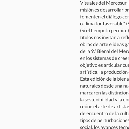
Visuales del Mercosur, 
misión es desarrollar p
fomenten el diálogo con 
o clima for favorable" (S
(Si el tiempo lo permite
títulos nos invitan a re
obras de arte e ideas 
de la 9.ª Bienal del Mer
en los sistemas de cree
objetivo es articular cu
artística, la producción
Esta edición de la bien
naturales desde una nu
marcaron las distincion
la sostenibilidad y la e
reúne el arte de artista
de encuentro de la cult
tipos de perturbaciones
social, los avances tecn