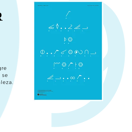
r
gre
 se
leza.