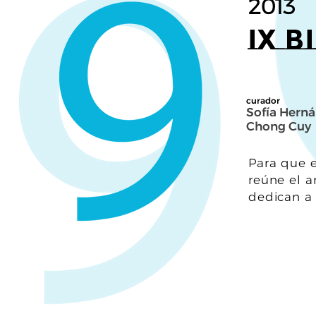
2013
IX 
curador
Sofía Hern
Chong Cuy
Para que e
reúne el a
dedican a 