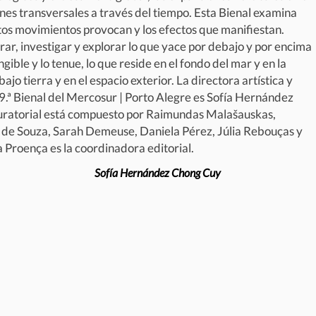
ones transversales a través del tiempo. Esta Bienal examina
tos movimientos provocan y los efectos que manifiestan.
rar, investigar y explorar lo que yace por debajo y por encima
angible y lo tenue, lo que reside en el fondo del mar y en la
ajo tierra y en el espacio exterior. La directora artística y
9.ª Bienal del Mercosur | Porto Alegre es Sofía Hernández
uratorial está compuesto por Raimundas Malašauskas,
de Souza, Sarah Demeuse, Daniela Pérez, Júlia Rebouças y
 Proença es la coordinadora editorial.
Sofía Hernández Chong Cuy