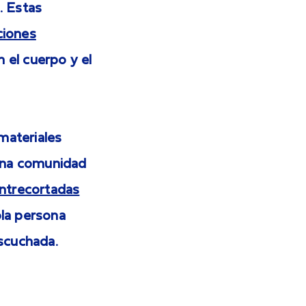
. Estas
ciones
 el cuerpo y el
materiales
 una comunidad
entrecortadas
ola persona
escuchada.