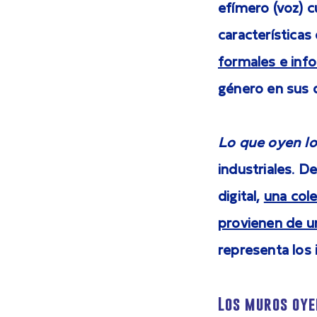
efímero (voz) c
características
formales e inf
género en sus d
Lo que oyen l
industriales. D
digital,
una col
provienen de un
representa los 
Los muros oye