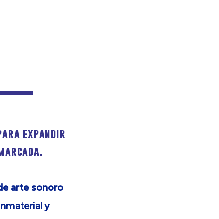
 para expandir
nmarcada.
de arte sonoro
inmaterial y