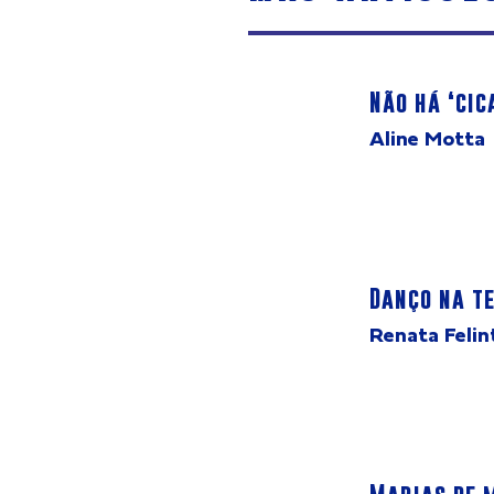
Não há ‘cic
Aline Motta
Danço na te
Renata Felin