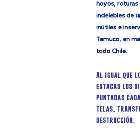
hoyos, roturas
indelebles de u
inútiles e inse
Temuco, en may
todo Chile.
Al igual que 
estacas los s
puntadas cada
telas, transf
destrucción.