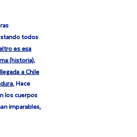
bras
, estando todos
ieltro es esa
a (historia),
legada a Chile
adura.
Hace
en los cuerpos
nan imparables,