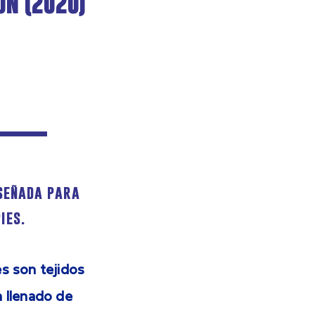
ón (2020)
señada para
ies.
s son tejidos
n llenado de