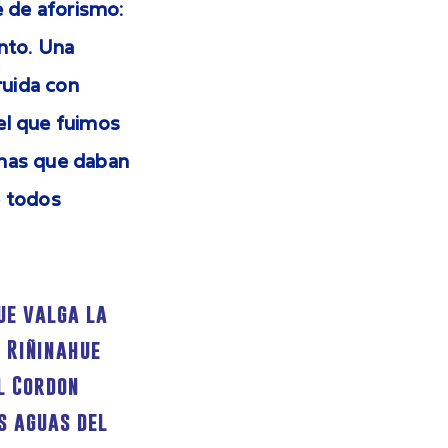
 de aforismo:
ento. Una
ruida con
el que fuimos
anas que daban
e todos
ue valga la
o Riñinahue
el Cordon
s aguas del