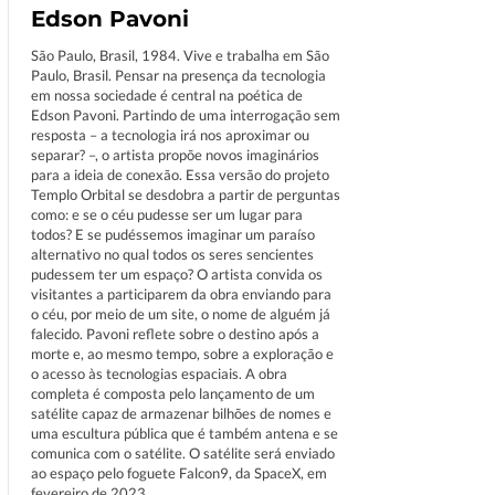
Edson Pavoni
São Paulo, Brasil, 1984. Vive e trabalha em São
Paulo, Brasil. Pensar na presença da tecnologia
em nossa sociedade é central na poética de
Edson Pavoni. Partindo de uma interrogação sem
resposta – a tecnologia irá nos aproximar ou
separar? –, o artista propõe novos imaginários
para a ideia de conexão. Essa versão do projeto
Templo Orbital se desdobra a partir de perguntas
como: e se o céu pudesse ser um lugar para
todos? E se pudéssemos imaginar um paraíso
alternativo no qual todos os seres sencientes
pudessem ter um espaço? O artista convida os
visitantes a participarem da obra enviando para
o céu, por meio de um site, o nome de alguém já
falecido. Pavoni reflete sobre o destino após a
morte e, ao mesmo tempo, sobre a exploração e
o acesso às tecnologias espaciais. A obra
completa é composta pelo lançamento de um
satélite capaz de armazenar bilhões de nomes e
uma escultura pública que é também antena e se
comunica com o satélite. O satélite será enviado
ao espaço pelo foguete Falcon9, da SpaceX, em
fevereiro de 2023.