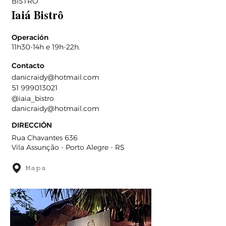
BISTRÔ
Iaiá Bistrô
Operación
11h30-14h e 19h-22h.
Contacto
danicraidy@hotmail.com
51 999013021
@iaia_bistro
danicraidy@hotmail.com
DIRECCIÓN
Rua Chavantes 636
Vila Assunção - Porto Alegre - RS
Mapa