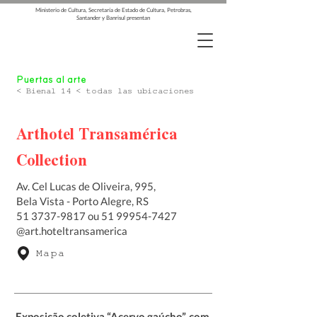
Ministerio de Cultura, Secretaría de Estado de Cultura, Petrobras,
Santander y Banrisul presentan
Puertas al arte
< Bienal 14 < todas las ubicaciones
Arthotel Transamérica
Collection
Av. Cel Lucas de Oliveira, 995,
Bela Vista - Porto Alegre, RS
51 3737-9817
ou
51 99954-7427
@art.hoteltransamerica
Mapa
Exposição coletiva “Acervo gaúcho”, com