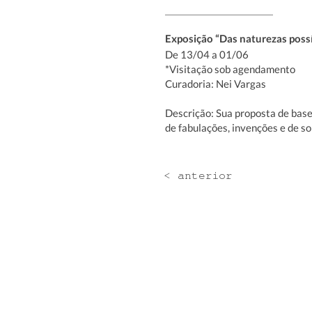
Exposição “Das naturezas possí
De 13/04 a 01/06
*Visitação sob agendamento
Curadoria: Nei Vargas
Descrição: Sua proposta de base 
de fabulações, invenções e de s
< anterior