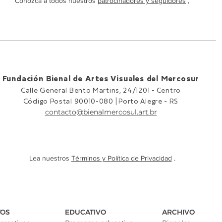
Conozca a todos nuestros
patrocinadores y seguidores
,
Fundación Bienal de Artes Visuales del Mercosur
Calle General Bento Martins, 24/1201 -
Centro
Código Postal 90010-080 |
Porto Alegre - RS
contacto@bienalmercosul.art.br
Lea nuestros
Términos y Política de Privacidad
.
TOS
EDUCATIVO
ARCHIVO