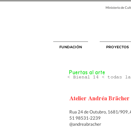
Ministerio de Cult
FUNDACIÓN
PROYECTOS
Puertas al arte
< Bienal 14 < todas l
Atelier Andréa Brächer
Rua 24 de Outubro, 1681/909, A
51 98531-2239
@andreabracher