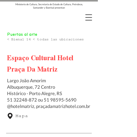
Ministerio de Cultura, Secretaría de Estado de Cultura, Petrobras,
Santander y Banrisul presentan
Puertas al arte
< Bienal 14 < todas las ubicaciones
Espaço Cultural Hotel
Praça Da Matriz
Largo João Amorim
Albuquerque, 72 Centro
Histórico - Porto Alegre, RS
51 32248-872
ou
51 98595-5690
@hotelmatriz, praçadamatrizhotel.com.br
Mapa