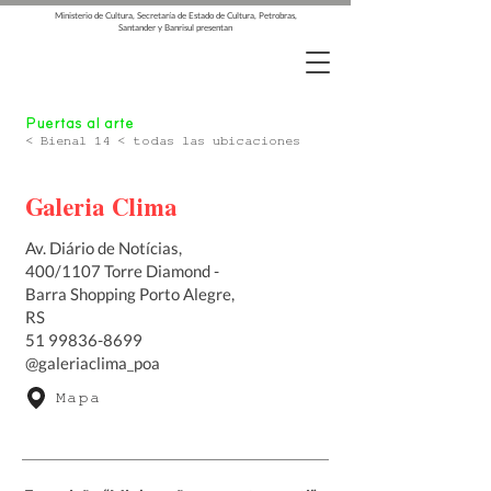
Ministerio de Cultura, Secretaría de Estado de Cultura, Petrobras,
Santander y Banrisul presentan
Puertas al arte
< Bienal 14 < todas las ubicaciones
Galeria Clima
Av. Diário de Notícias,
400/1107 Torre Diamond -
Barra Shopping Porto Alegre,
RS
51 99836-8699
@galeriaclima_poa
Mapa