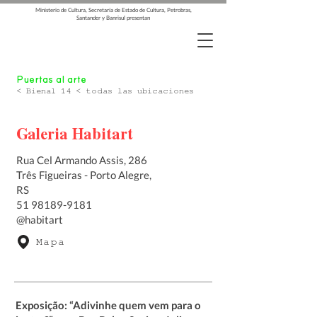
Ministerio de Cultura, Secretaría de Estado de Cultura, Petrobras,
Santander y Banrisul presentan
Puertas al arte
< Bienal 14 < todas las ubicaciones
Galeria Habitart
Rua Cel Armando Assis, 286
Três Figueiras - Porto Alegre,
RS
51 98189-9181
@habitart
Mapa
Exposição: “Adivinhe quem vem para o