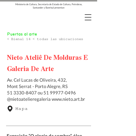
Ministerio de Cultura, Secretaría de Estado de Cultura, Petrobras,
Santander y Banrisul presentan
Puertas al arte
< Bienal 14 < todas las ubicaciones
Nieto Ateliê De Molduras E
Galeria De Arte
Av. Cel Lucas de Oliveira, 432,
Mont Serrat - Porto Alegre, RS
51 3330-8407
ou
51 99977-0496
@nietoatelieregaleria
www.nieto.art.br
Mapa
Exposição “O elogio da sombra”, óleo