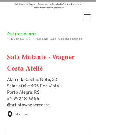
Ministerio de Cultura, Secretaría de Estado de Cultura, Petrobras,
Santander y Banrisul presentan
Puertas al arte
< Bienal 14 < todas las ubicaciones
Sala Mutante - Wagner
Costa Ateliê
Alameda Coelho Neto, 20 –
Salas 404 e 405 Boa Vista -
Porto Alegre, RS
51 99218-6656
@artistawagnercosta
Mapa