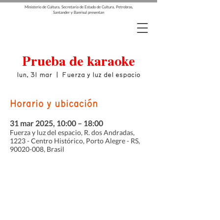
Ministerio de Cultura, Secretaría de Estado de Cultura, Petrobras,
Santander y Banrisul presentan
Prueba de karaoke
lun, 31 mar
  |  
Fuerza y luz del espacio
Horario y ubicación
31 mar 2025, 10:00 – 18:00
Fuerza y luz del espacio, R. dos Andradas,
1223 - Centro Histórico, Porto Alegre - RS,
90020-008, Brasil