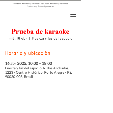
Ministerio de Cultura, Secretaría de Estado de Cultura, Petrobras,
Santander y Banrisul presentan
Prueba de karaoke
mié, 16 abr
  |  
Fuerza y luz del espacio
Horario y ubicación
16 abr 2025, 10:00 – 18:00
Fuerza y luz del espacio, R. dos Andradas,
1223 - Centro Histórico, Porto Alegre - RS,
90020-008, Brasil