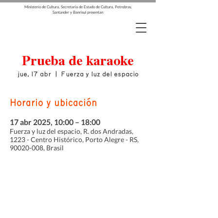
Ministerio de Cultura, Secretaría de Estado de Cultura, Petrobras,
Santander y Banrisul presentan
Prueba de karaoke
jue, 17 abr
  |  
Fuerza y luz del espacio
Horario y ubicación
17 abr 2025, 10:00 – 18:00
Fuerza y luz del espacio, R. dos Andradas,
1223 - Centro Histórico, Porto Alegre - RS,
90020-008, Brasil