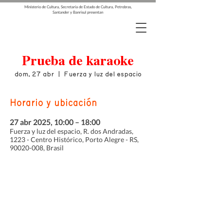
Ministerio de Cultura, Secretaría de Estado de Cultura, Petrobras,
Santander y Banrisul presentan
Prueba de karaoke
dom, 27 abr
  |  
Fuerza y luz del espacio
Horario y ubicación
27 abr 2025, 10:00 – 18:00
Fuerza y luz del espacio, R. dos Andradas,
1223 - Centro Histórico, Porto Alegre - RS,
90020-008, Brasil