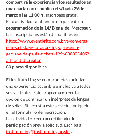
compartirá la experiencia y los resultados en 
una charla con el público el sábado 29 de 
marzo a las 11:00 h
 . Inscríbase gratis.
Esta actividad también forma parte de la 
programación de la 14.ª Bienal del Mercosur.
Las inscripciones están disponibles en: 
https://www.eventbrite.com.br/e/conversa-
com-artista-e-curador-ling-apresenta-
gervane-de-paula-tickets-1296880808409?
aff=oddtdtcreator
80 plazas disponibles
El Instituto Ling se compromete a brindar 
una experiencia accesible e inclusiva a todos 
sus visitantes. Este programa ofrece la 
opción de contratar un 
intérprete de lengua 
de señas
 . Si necesita este servicio, indíquelo 
en el formulario de inscripción.
La actividad ofrece 
un certificado de 
participación
 previa solicitud. Escriba a 
instituto.ling@institutoling.org.br
 .