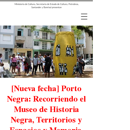
Ministerio de Cultura, Secretaría de Estado de Cultura, Petrobras,
Santander y Banrisul presentan
[Nueva fecha] Porto
Negra: Recorriendo el
Museo de Historia
Negra, Territorios y