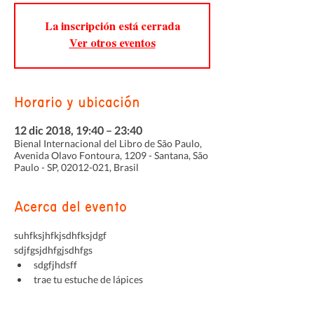
La inscripción está cerrada
Ver otros eventos
Horario y ubicación
12 dic 2018, 19:40 – 23:40
Bienal Internacional del Libro de São Paulo,
Avenida Olavo Fontoura, 1209 - Santana, São
Paulo - SP, 02012-021, Brasil
Acerca del evento
suhfksjhfkjsdhfksjdgf
sdjfgsjdhfgjsdhfgs
sdgfjhdsff
trae tu estuche de lápices