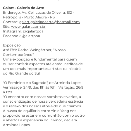
Galart - Galeria de Arte
Endereço: Av. Cel. Lucas de Oliveira, 132 -
Petrópolis - Porto Alegre - RS
Contato:
galart.galeriadearte@hotmail.com
Site:
www.galart.com.br
Instagram: @galartpoa
Facebook: /galartpoa
Exposição:
Até 17/9: Pedro Weingärtner, “Nosso
Contemporâneo"
Uma exposição é fundamental para quem
quiser conferir aspectos até então inéditos de
um dos mais importantes artistas da história
do Rio Grande do Sul.
"O Feminino e o Sagrado", de Arminda Lopes
Vernissage: 24/9, das 11h às 16h | Visitação: 26/9
a 17/9
"O encontro com nossas sombras e vazios, a
conscientização de nossa verdadeira essência
é o reflexo dos nossos atos e do que criamos.
A busca do equilíbrio entre Yin e Yang nos
proporciona estar em comunhão com o outro
e abertos à experiência do Divino”, declara
Arminda Lopes.