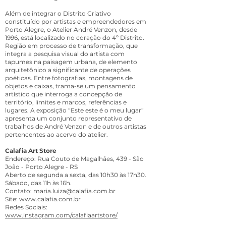
Além de integrar o Distrito Criativo
constituído por artistas e empreendedores em
Porto Alegre, o Atelier André Venzon, desde
1996, está localizado no coração do 4º Distrito.
Região em processo de transformação, que
integra a pesquisa visual do artista com
tapumes na paisagem urbana, de elemento
arquitetônico a significante de operações
poéticas. Entre fotografias, montagens de
objetos e caixas, trama-se um pensamento
artístico que interroga a concepção de
território, limites e marcos, referências e
lugares. A exposição “Este este é o meu lugar”
apresenta um conjunto representativo de
trabalhos de André Venzon e de outros artistas
pertencentes ao acervo do atelier.
Calafia Art Store
Endereço: Rua Couto de Magalhães, 439 - São
João - Porto Alegre - RS
Aberto de segunda a sexta, das 10h30 às 17h30.
Sábado, das 11h às 16h.
Contato:
maria.luiza@calafia.com.br
Site:
www.calafia.com.br
Redes Sociais:
www.instagram.com/calafiaartstore/