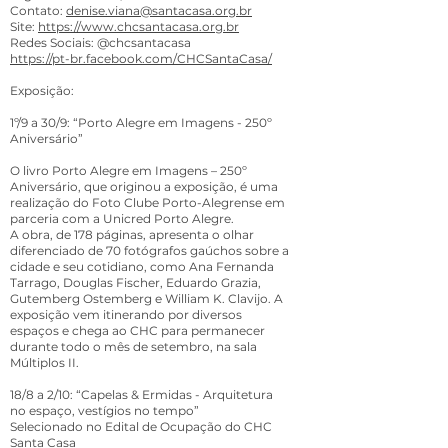
Contato:
denise.viana@santacasa.org.br
Site:
https://www.chcsantacasa.org.br
Redes Sociais: @chcsantacasa
https://pt-br.facebook.com/CHCSantaCasa/
Exposição:
1º/9 a 30/9: “Porto Alegre em Imagens - 250º
Aniversário”
O livro Porto Alegre em Imagens – 250º
Aniversário, que originou a exposição, é uma
realização do Foto Clube Porto-Alegrense em
parceria com a Unicred Porto Alegre.
A obra, de 178 páginas, apresenta o olhar
diferenciado de 70 fotógrafos gaúchos sobre a
cidade e seu cotidiano, como Ana Fernanda
Tarrago, Douglas Fischer, Eduardo Grazia,
Gutemberg Ostemberg e William K. Clavijo. A
exposição vem itinerando por diversos
espaços e chega ao CHC para permanecer
durante todo o mês de setembro, na sala
Múltiplos II.
18/8 a 2/10: “Capelas & Ermidas - Arquitetura
no espaço, vestígios no tempo”
Selecionado no Edital de Ocupação do CHC
Santa Casa