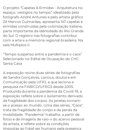
O projeto "Capelas & Ermidas - Arquitetura no
espaço, vestígios no tempo", idealizado pelo
fotógrafo André Antunes e pelo artista gráfico
Zé Marcos Guimarães, apresenta 147 capelas e
ermidas construídas pela colonização italiana,
parte importante da identidade do Rio Grande
do Sul. O registro nas fotografias contribui
com a arte e a memória regional brasileira. Na
sala Múltiplos II.
“Tempo suspenso entre a pandemia e o caos”
Selecionado no Edital de Ocupação do CHC
Santa Casa
A exposição reúne duas séries de fotografias
de Sandra Gonçalves, carioca, doutora em
Comunicação pela UFRJ, e que leciona e
pesquisa na FABICO/UFRGS desde 2005.
Produzida durante a pandemia da Covid-19, a
exposição reflete sobre o isolamento derivado
da fragilidade dos corpos. As janelas tornam-
se o acesso ao mundo. Uma das séries, "Caos",
trata da fragilidade do corpo e da perda da
mobilidade. "Pandemia" trabalha, a partir de
fotos e de imagens de raio-x do acervo pessoal
da artista, e reflete sobre as condições
impostas ao frágil ser humano pela presença