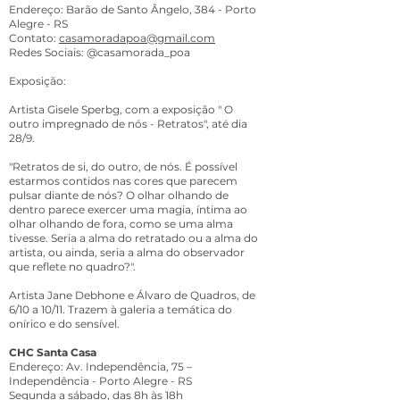
Endereço: Barão de Santo Ângelo, 384 - Porto
Alegre - RS
Contato:
casamoradapoa@gmail.com
Redes Sociais: @casamorada_poa
Exposição:
Artista Gisele Sperbg, com a exposição " O
outro impregnado de nós - Retratos", até dia
28/9.
"Retratos de si, do outro, de nós. É possível
estarmos contidos nas cores que parecem
pulsar diante de nós? O olhar olhando de
dentro parece exercer uma magia, íntima ao
olhar olhando de fora, como se uma alma
tivesse. Seria a alma do retratado ou a alma do
artista, ou ainda, seria a alma do observador
que reflete no quadro?".
Artista Jane Debhone e Álvaro de Quadros, de
6/10 a 10/11. Trazem à galeria a temática do
onírico e do sensível.
CHC Santa Casa
Endereço: Av. Independência, 75 –
Independência - Porto Alegre - RS
Segunda a sábado, das 8h às 18h