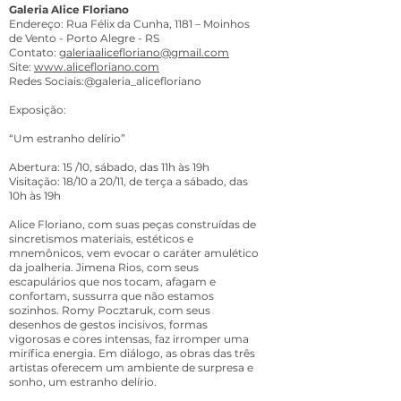
Galeria Alice Floriano
Endereço: Rua Félix da Cunha, 1181 – Moinhos
de Vento - Porto Alegre - RS
Contato:
galeriaalicefloriano@gmail.com
Site:
www.alicefloriano.com
Redes Sociais:@galeria_alicefloriano
Exposição:
“Um estranho delírio”
Abertura: 15 /10, sábado, das 11h às 19h
Visitação: 18/10 a 20/11, de terça a sábado, das
10h às 19h
Alice Floriano, com suas peças construídas de
sincretismos materiais, estéticos e
mnemônicos, vem evocar o caráter amulético
da joalheria. Jimena Rios, com seus
escapulários que nos tocam, afagam e
confortam, sussurra que não estamos
sozinhos. Romy Pocztaruk, com seus
desenhos de gestos incisivos, formas
vigorosas e cores intensas, faz irromper uma
mirífica energia. Em diálogo, as obras das três
artistas oferecem um ambiente de surpresa e
sonho, um estranho delírio.