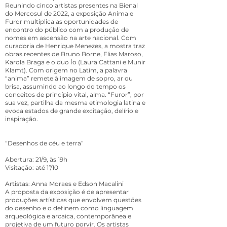
Reunindo cinco artistas presentes na Bienal
do Mercosul de 2022, a exposição Anima e
Furor multiplica as oportunidades de
encontro do público com a produção de
nomes em ascensão na arte nacional. Com
curadoria de Henrique Menezes, a mostra traz
obras recentes de Bruno Borne, Elias Maroso,
Karola Braga e o duo Ío (Laura Cattani e Munir
Klamt). Com origem no Latim, a palavra
“anima” remete à imagem de sopro, ar ou
brisa, assumindo ao longo do tempo os
conceitos de princípio vital, alma. “Furor”, por
sua vez, partilha da mesma etimologia latina e
evoca estados de grande excitação, delírio e
inspiração.
“Desenhos de céu e terra”
Abertura: 21/9, às 19h
Visitação: até 1º/10
Artistas: Anna Moraes e Edson Macalini
A proposta da exposição é de apresentar
produções artísticas que envolvem questões
do desenho e o definem como linguagem
arqueológica e arcaica, contemporânea e
projetiva de um futuro porvir. Os artistas