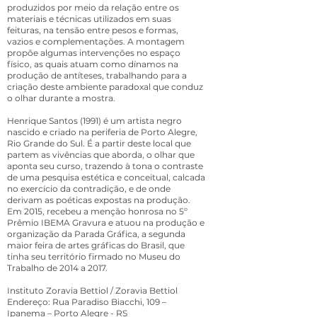
produzidos por meio da relação entre os
materiais e técnicas utilizados em suas
feituras, na tensão entre pesos e formas,
vazios e complementações. A montagem
propõe algumas intervenções no espaço
físico, as quais atuam como dínamos na
produção de antíteses, trabalhando para a
criação deste ambiente paradoxal que conduz
o olhar durante a mostra.​
Henrique Santos (1991) é um artista negro
nascido e criado na periferia de Porto Alegre,
Rio Grande do Sul. É a partir deste local que
partem as vivências que aborda, o olhar que
aponta seu curso, trazendo à tona o contraste
de uma pesquisa estética e conceitual, calcada
no exercício da contradição, e de onde
derivam as poéticas​ expostas na produção.
Em 2015, recebeu a menção honrosa no 5º
Prêmio IBEMA Gravura e atuou na produção e
organização da Parada Gráfica, a segunda
maior feira de artes gráficas do Brasil, que
tinha seu território firmado no Museu do
Trabalho de 2014 a 2017.
Instituto Zoravia Bettiol / Zoravia Bettiol
Endereço: Rua Paradiso Biacchi, 109 –
Ipanema – Porto Alegre - RS