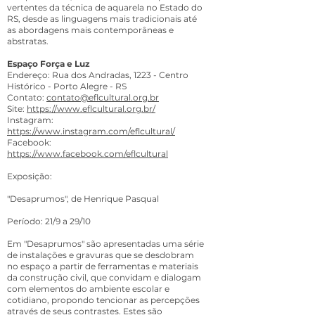
vertentes da técnica de aquarela no Estado do
RS, desde as linguagens mais tradicionais até
as abordagens mais contemporâneas e
abstratas.
Espaço Força e Luz
Endereço: Rua dos Andradas, 1223 - Centro
Histórico - Porto Alegre - RS
Contato:
contato@eflcultural.org.br
Site:
https://www.eflcultural.org.br/
Instagram:
https://www.instagram.com/eflcultural/
Facebook:
https://www.facebook.com/eflcultural
Exposição:
"Desaprumos", de Henrique Pasqual
Período: 21/9 a 29/10
Em "Desaprumos" são apresentadas uma série
de instalações e gravuras que se desdobram
no espaço a partir de ferramentas e materiais
da construção civil, que convidam e dialogam
com elementos do ambiente escolar e
cotidiano, propondo tencionar as percepções
através de seus contrastes. Estes são