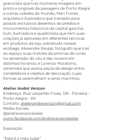
gravurista que traz inúmeras imagens em
prints e originais de paisagens de Porto Alegre
e outras cidades do mundo; Mari Froner,
arquiteta e ilustradora que transpôs para
postais exclusivos desenhos de prédios e
monumentos históricos da capital gaúcha;
Guti, ilustradora e quadrinista que tem suas
criações já aplicadas em diferentes técnicas
em produtos da loja, sobretudo nossas
ecobags; Alexandre Raupp, fotógrafo que traz
ao espaço suas matizes de prismas de cores
na apreensão do céu e das nuvens em
distintos horários; e Lorenzo Muratório,
ceramista que assina peças de design entre
candelabros e objetos de decoração cujas
formas se assemelham a seres marinhos.
Atelier André Venzon
Endereço: Rua Leopoldo Froes, 126 - Floresta -
Porto Alegre - RS
Contato:
atelierandrevenzon@gmail.com
Redes Sociais:
@andrevenzonatelier
www.facebook.com/andrevenzonatelier
Exposição:
“Este é o meu lugar”