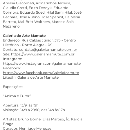
Amália Giacometi, Armarinhos Teixeira,
Claudio Cretti, Edith Derdyk, Eduardo
Coimbra, Eduardo Sued, Hilal Sami Hilal, José
Bechara, José Rufino, José Spaniol, Lia Mena
Barreto, Mai-Britt Wolthers, Marcelo Solá,
Nazareno.
Galeria de Arte Mamute
Endereço: Rua Caldas Júnior, 375 - Centro
Histórico - Porto Alegre - RS
Contato:
contato@galeriamamute.com.br
Site:
https://www.galeriamamute.com.br
Instagram:
https://www.instagram.com/galeriamamute
Facebook:
https://www.facebook.com/GaleriaMamute
LikedIn: Galeria de Arte Mamute
Exposições:
“Anima e Furor”
Abertura: 13/9, às 19h
Visitação: 14/9 a 29/10, das 14h às 17h
Artistas: Bruno Borne, Elias Maroso, Ío, Karola
Braga
Curador: Henrique Menezes