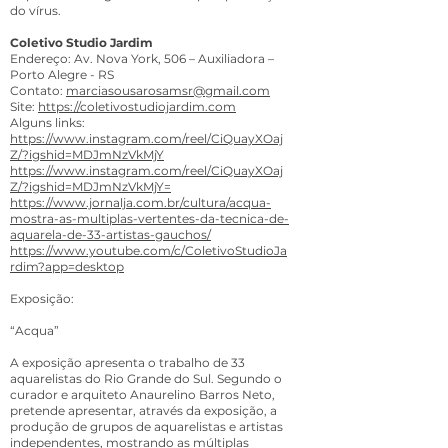
do vírus.
Coletivo Studio Jardim
Endereço: Av. Nova York, 506 – Auxiliadora –
Porto Alegre - RS
Contato:
marciasousarosamsr@gmail.com
Site:
https://coletivostudiojardim.com
Alguns links:
https://www.instagram.com/reel/CiQuayXOaj
Z/?igshid=MDJmNzVkMjY
https://www.instagram.com/reel/CiQuayXOaj
Z/?igshid=MDJmNzVkMjY=
https://www.jornalja.com.br/cultura/acqua-
mostra-as-multiplas-vertentes-da-tecnica-de-
aquarela-de-33-artistas-gauchos/
https://www.youtube.com/c/ColetivoStudioJa
rdim?app=desktop
Exposição:
“Acqua”
A exposição apresenta o trabalho de 33
aquarelistas do Rio Grande do Sul. Segundo o
curador e arquiteto Anaurelino Barros Neto,
pretende apresentar, através da exposição, a
produção de grupos de aquarelistas e artistas
independentes, mostrando as múltiplas