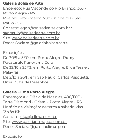
Galeria Bolsa de Arte
Endereço: Rua Visconde do Rio Branco, 365 -
Porto Alegre - RS
Rua Mourato Coelho, 790 - Pinheiros - São
Paulo - SP
Contato:
egon@bolsadearte.com.br
/
saopaulo@bolsadearte.com.br
Site:
www.bolsadearte.com.br
Redes Sociais: @galeriabolsadearte
Exposições:
De 20/9 a 8/10, em Porto Alegre: Romy
Pocztaruk, Panorama Zero
De 22/10 a 23/12, em Porto Alegre: Elida Tessler,
Palavrar
De 2/10 a 26/11, em São Paulo: Carlos Pasquetti,
Uma Dúzia de Desenhos
Galeria Clima Porto Alegre
Endereço: Av. Diário de Notícias, 400/1107 -
Torre Diamond - Cristal - Porto Alegre - RS
Horário de visitação: de terça a sábado, das
13h às 19h
Contato:
olga@clima.com.br
Site:
www.galeriaclimapoa.com.br
Redes Sociais: @galeriaclima_poa
Exposição: