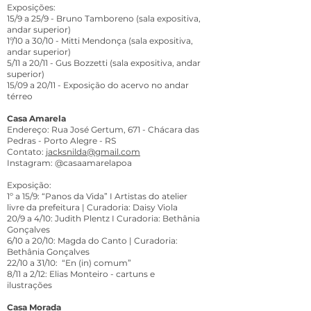
Exposições:
15/9 a 25/9 - Bruno Tamboreno (sala expositiva,
andar superior)
1º/10 a 30/10 - Mitti Mendonça (sala expositiva,
andar superior)
5/11 a 20/11 - Gus Bozzetti (sala expositiva, andar
superior)
15/09 a 20/11 - Exposição do acervo no andar
térreo
Casa Amarela
Endereço: Rua José Gertum, 671 - Chácara das
Pedras - Porto Alegre - RS
Contato:
jacksnilda@gmail.com
Instagram: @casaamarelapoa
Exposição:
1º a 15/9: “Panos da Vida” I Artistas do atelier
livre da prefeitura | Curadoria: Daisy Viola
20/9 a 4/10: Judith Plentz I Curadoria: Bethânia
Gonçalves
6/10 a 20/10: Magda do Canto | Curadoria:
Bethânia Gonçalves
22/10 a 31/10: “En (in) comum”
8/11 a 2/12: Elias Monteiro - cartuns e
ilustrações
Casa Morada