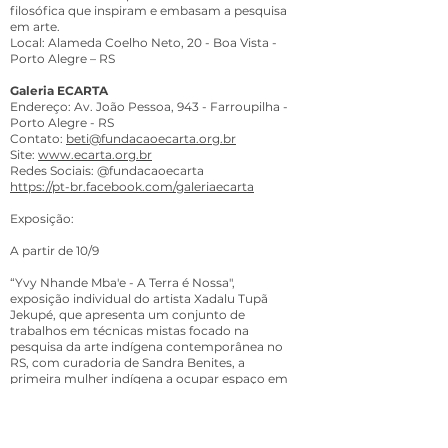
filosófica que inspiram e embasam a pesquisa
em arte.
Local: Alameda Coelho Neto, 20 - Boa Vista -
Porto Alegre – RS
Galeria ECARTA
Endereço: Av. João Pessoa, 943 - Farroupilha -
Porto Alegre - RS
Contato:
beti@fundacaoecarta.org.br
Site:
www.ecarta.org.br
Redes Sociais: @fundacaoecarta
https://pt-br.facebook.com/galeriaecarta
Exposição:
A partir de 10/9
“Yvy Nhande Mba'e - A Terra é Nossa",
exposição individual do artista Xadalu Tupã
Jekupé, que apresenta um conjunto de
trabalhos em técnicas mistas focado na
pesquisa da arte indígena contemporânea no
RS, com curadoria de Sandra Benites, a
primeira mulher indígena a ocupar espaço em
um museu de arte no Brasil.
Curadoria de Sandra Benites.
“Pinturas para um mundo desconhecido”,