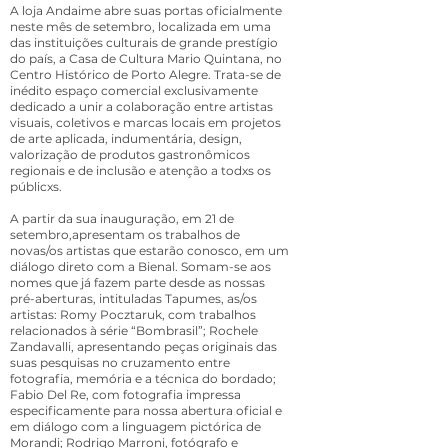
A loja Andaime abre suas portas oficialmente
neste mês de setembro, localizada em uma
das instituições culturais de grande prestígio
do país, a Casa de Cultura Mario Quintana, no
Centro Histórico de Porto Alegre. Trata-se de
inédito espaço comercial exclusivamente
dedicado a unir a colaboração entre artistas
visuais, coletivos e marcas locais em projetos
de arte aplicada, indumentária, design,
valorização de produtos gastronômicos
regionais e de inclusão e atenção a todxs os
públicxs.
A partir da sua inauguração, em 21 de
setembro,apresentam os trabalhos de
novas/os artistas que estarão conosco, em um
diálogo direto com a Bienal. Somam-se aos
nomes que já fazem parte desde as nossas
pré-aberturas, intituladas Tapumes, as/os
artistas: Romy Pocztaruk, com trabalhos
relacionados à série “Bombrasil”; Rochele
Zandavalli, apresentando peças originais das
suas pesquisas no cruzamento entre
fotografia, memória e a técnica do bordado;
Fabio Del Re, com fotografia impressa
especificamente para nossa abertura oficial e
em diálogo com a linguagem pictórica de
Morandi; Rodrigo Marroni, fotógrafo e