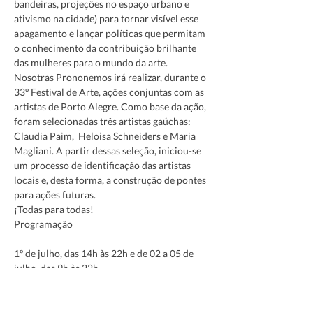
bandeiras, projeções no espaço urbano e 
ativismo na cidade) para tornar visível esse 
apagamento e lançar políticas que permitam 
o conhecimento da contribuição brilhante 
das mulheres para o mundo da arte.
Nosotras Prononemos irá realizar, durante o 
33º Festival de Arte, ações conjuntas com as 
artistas de Porto Alegre. Como base da ação, 
foram selecionadas três artistas gaúchas: 
Claudia Paim,  Heloisa Schneiders e Maria 
Magliani. A partir dessas seleção, iniciou-se 
um processo de identificação das artistas 
locais e, desta forma, a construção de pontes 
para ações futuras.
¡Todas para todas! 
1º de julho, das 14h às 22h e de 02 a 05 de 
julho, das 9h às 22h.
Exposição - Nosotras Proponemos: Artistas 
Argentinas En Acción
Atelier Livre, Centro Municipal de Cultura 