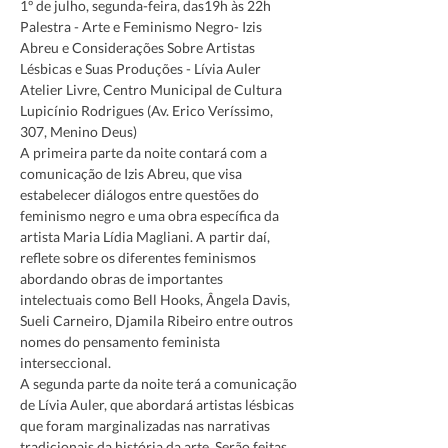
1º de julho, segunda-feira, das19h às 22h
Palestra - Arte e Feminismo Negro- Izis 
Abreu e Considerações Sobre Artistas 
Lésbicas e Suas Produções - Lívia Auler
Atelier Livre, Centro Municipal de Cultura 
Lupicínio Rodrigues (Av. Erico Veríssimo, 
307, Menino Deus)
A primeira parte da noite contará com a 
comunicação de Izis Abreu, que visa 
estabelecer diálogos entre questões do 
feminismo negro e uma obra específica da 
artista Maria Lídia Magliani. A partir daí, 
reflete sobre os diferentes feminismos 
abordando obras de importantes 
intelectuais como Bell Hooks, Ângela Davis, 
Sueli Carneiro, Djamila Ribeiro entre outros 
nomes do pensamento feminista 
interseccional.
A segunda parte da noite terá a comunicação 
de Lívia Auler, que abordará artistas lésbicas 
que foram marginalizadas nas narrativas 
tradicionais da história da arte. Serão feitas, 