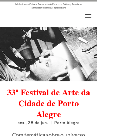
Ministério da Cultura, Secretaria de Estado da Cultura, Petrobras,
Santander e Banrisul apresentam
33º Festival de Arte da
Cidade de Porto
Alegre
sex., 28 de jun.
  |  
Porto Alegre
Com temática sobre o universo