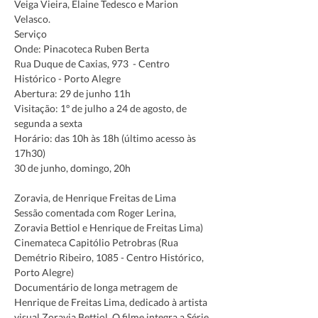
Veiga Vieira, Elaine Tedesco e Marion 
Velasco.
Serviço 
Onde: Pinacoteca Ruben Berta
Rua Duque de Caxias, 973  - Centro 
Histórico - Porto Alegre 
Abertura: 29 de junho 11h
Visitação: 1º de julho a 24 de agosto, de 
segunda a sexta
Horário: das 10h às 18h (último acesso às 
17h30) 
Zoravia, de Henrique Freitas de Lima

Sessão comentada com Roger Lerina, 
Zoravia Bettiol e Henrique de Freitas Lima)

Cinemateca Capitólio Petrobras (Rua 
Demétrio Ribeiro, 1085 - Centro Histórico, 
Porto Alegre)
Documentário de longa metragem de 
Henrique de Freitas Lima, dedicado à artista 
visual Zoravia Bettiol. O filme integra a Série 