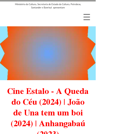
Ministério da Cultura, Secretaria de Estado da Cultura, Petrobras,
Santander e Banrisul apresentam
Cine Estalo - A Queda
do Céu (2024) | João
de Una tem um boi
(2024) | Anhangabaú