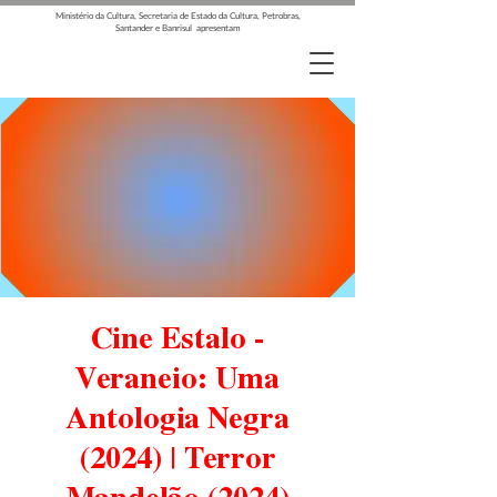
Ministério da Cultura, Secretaria de Estado da Cultura, Petrobras,
Santander e Banrisul apresentam
Cine Estalo -
Veraneio: Uma
Antologia Negra
(2024) | Terror