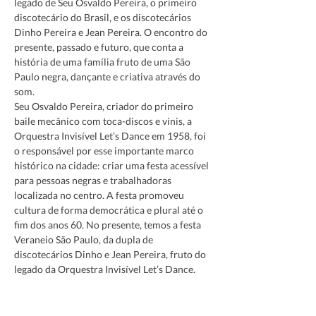
legado de Seu Osvaldo Pereira, o primeiro 
discotecário do Brasil, e os discotecários 
Dinho Pereira e Jean Pereira. O encontro do 
presente, passado e futuro, que conta a 
história de uma família fruto de uma São 
Paulo negra, dançante e criativa através do 
som.
Seu Osvaldo Pereira, criador do primeiro 
baile mecânico com toca-discos e vinis, a 
Orquestra Invisível Let’s Dance em 1958, foi 
o responsável por esse importante marco 
histórico na cidade: criar uma festa acessível 
para pessoas negras e trabalhadoras 
localizada no centro. A festa promoveu 
cultura de forma democrática e plural até o 
fim dos anos 60. No presente, temos a festa 
Veraneio São Paulo, da dupla de 
discotecários Dinho e Jean Pereira, fruto do 
legado da Orquestra Invisível Let’s Dance.