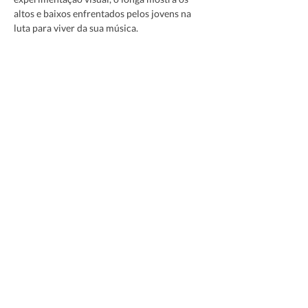
altos e baixos enfrentados pelos jovens na 
luta para viver da sua música.
Receba nossa newsletter
Enviar