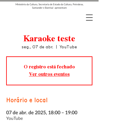
Ministério da Cultura, Secretaria de Estado da Cultura, Petrobras,
Santander e Banrisul apresentam
Karaoke teste
seg., 07 de abr.
  |  
YouTube
O registro está fechado
Ver outros eventos
Horário e local
07 de abr. de 2025, 18:00 – 19:00
YouTube