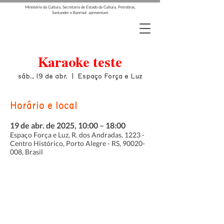
Ministério da Cultura, Secretaria de Estado da Cultura, Petrobras,
Santander e Banrisul apresentam
Karaoke teste
sáb., 19 de abr.
  |  
Espaço Força e Luz
Horário e local
19 de abr. de 2025, 10:00 – 18:00
Espaço Força e Luz, R. dos Andradas, 1223 -
Centro Histórico, Porto Alegre - RS, 90020-
008, Brasil