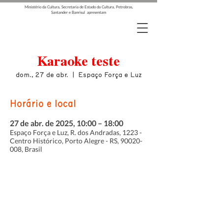
Ministério da Cultura, Secretaria de Estado da Cultura, Petrobras,
Santander e Banrisul apresentam
Karaoke teste
dom., 27 de abr.
  |  
Espaço Força e Luz
Horário e local
27 de abr. de 2025, 10:00 – 18:00
Espaço Força e Luz, R. dos Andradas, 1223 -
Centro Histórico, Porto Alegre - RS, 90020-
008, Brasil