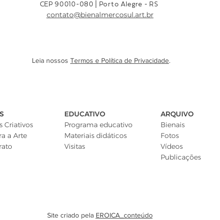
CEP 90010-080 |
Porto Alegre - RS
contato@bienalmercosul.art.br
Leia nossos
Termos e Política de Privacidade
.
S
EDUCATIVO
ARQUIVO
 Criativos
Programa educativo
Bienais
ra a Arte
Materiais didáticos
Fotos
rato
Visitas
Vídeos
Publicações
Site criado pela
EROICA_conteúdo