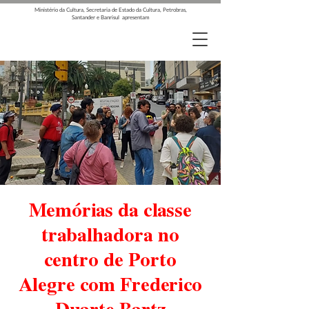
Ministério da Cultura, Secretaria de Estado da Cultura, Petrobras,
Santander e Banrisul apresentam
Memórias da classe
trabalhadora no
centro de Porto
Alegre com Frederico