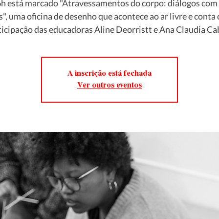
h está marcado "Atravessamentos do corpo: diálogos co
", uma oficina de desenho que acontece ao ar livre e conta
ticipação das educadoras Aline Deorristt e Ana Claudia Cab
A inscrição está fechada
Ver outros eventos