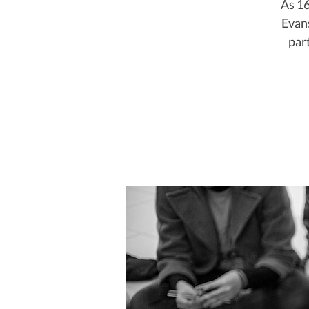
Às 16
Evans
par