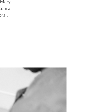
m Mary
 com a
ral.