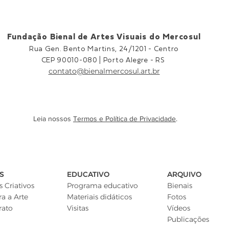
Fundação Bienal de Artes Visuais do Mercosul
Rua Gen. Bento Martins, 24/1201 -
Centro
CEP 90010-080 |
Porto Alegre - RS
contato@bienalmercosul.art.br
Leia nossos
Termos e Política de Privacidade
.
S
EDUCATIVO
ARQUIVO
 Criativos
Programa educativo
Bienais
ra a Arte
Materiais didáticos
Fotos
rato
Visitas
Vídeos
Publicações