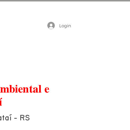
Login
mbiental e
í
taí - RS