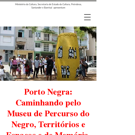
Ministério da Cultura, Secretaria de Estado da Cultura, Petrobras,
Santander e Banrisul apresentam
Porto Negra:
Caminhando pelo
Museu de Percurso do
Negro, Territórios e