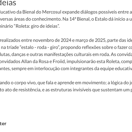
deias
ducativo da Bienal do Mercosul expande diálogos possíveis entre 
versas áreas do conhecimento. Na 14ª Bienal, o Estalo dá início a
nário “Roleta: giro de ideias”.
 realizados entre novembro de 2024 e março de 2025, parte das id
a tríade “estalo - roda - giro”, propondo reflexões sobre o fazer co
utas, danças e outras manifestações culturais em roda. As convi
onvidados Allan da Rosa e Froiid, impulsionarão esta Roleta, compa
rantes, sempre em interlocução com integrantes da equipe educativ
ando o corpo vivo, que fala e aprende em movimento; a lógica do jo
o ato de resistência, e as estruturas invisíveis que sustentam um p
ter