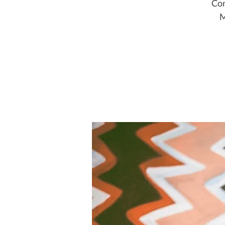
Con
M