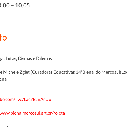
0:00 – 10:05
to
a: Lutas, Cismas e Dilemas 
e Michele Zgiet (Curadoras Educativas 14°Bienal do Mercosul)L
enal 
ube.com/live/Lac7BJnAsUo
/www.bienalmercosul.art.br/roleta