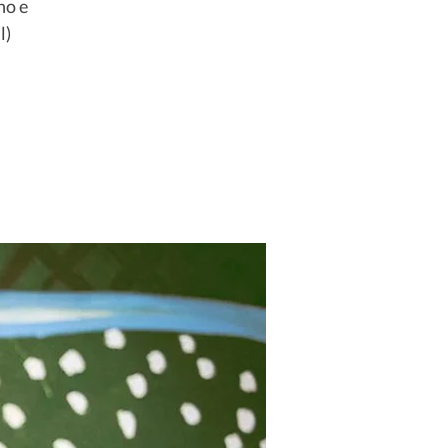
no e
l)