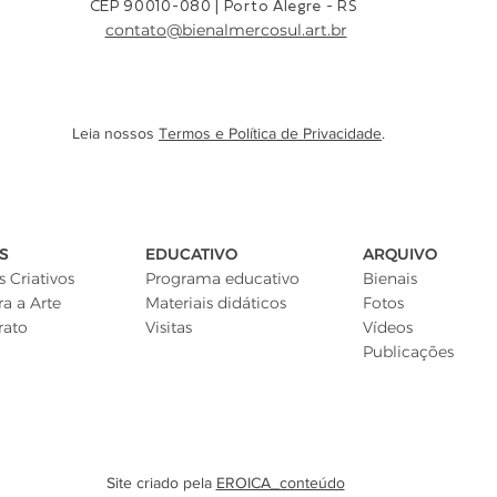
CEP 90010-080 |
Porto Alegre - RS
contato@bienalmercosul.art.br
Leia nossos
Termos e Política de Privacidade
.
S
EDUCATIVO
ARQUIVO
 Criativos
Programa educativo
Bienais
ra a Arte
Materiais didáticos
Fotos
rato
Visitas
Vídeos
Publicações
Site criado pela
EROICA_conteúdo