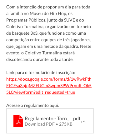
Com a intenção de propor um dia para toda 
a família no Museu do Hip Hop, os 
Programas Públicos, junto da SUVE e do 
Coletivo Turmalina, organizarão um torneio 
de basquete 3x3, que funciona como uma 
competição entre equipes de três jogadores, 
que jogam em uma metade da quadra. Neste 
evento, o Coletivo Turmalina estará 
discotecando durante toda a tarde.
Link para o formulário de inscrição: 
https://docs.google.com/forms/d/1wRwkFth
EtGEsa3njqMZElJGm3wpmS9W9rpuR_Qk5
5L0/viewform?edit_requested=true
Acesse o regulamento aqui: 
Regulamento - Torneio de Basquete PP
.pdf
Download PDF • 275KB