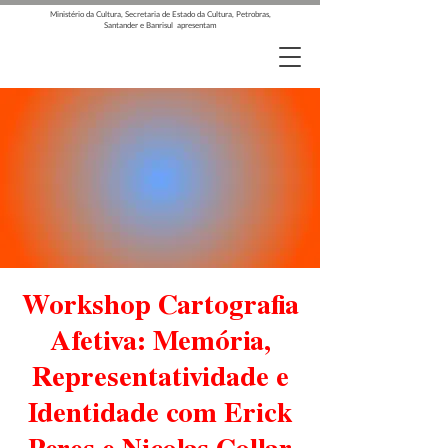
Ministério da Cultura, Secretaria de Estado da Cultura, Petrobras,
Santander e Banrisul apresentam
Workshop Cartografia
Afetiva: Memória,
Representatividade e
Identidade com Erick