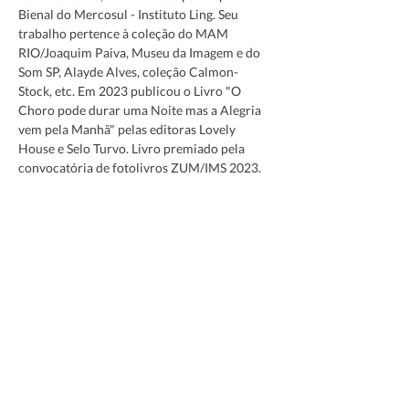
Bienal do Mercosul - Instituto Ling. Seu 
trabalho pertence à coleção do MAM 
RIO/Joaquim Paiva, Museu da Imagem e do 
Som SP, Alayde Alves, coleção Calmon-
Stock, etc. Em 2023 publicou o Livro "O 
Choro pode durar uma Noite mas a Alegria 
vem pela Manhã" pelas editoras Lovely 
House e Selo Turvo. Livro premiado pela 
convocatória de fotolivros ZUM/IMS 2023, 
Revista ZUM e Biblioteca de Fotografia do 
Instituto Moreira Salles.
Receba nossa newsletter