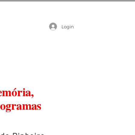
Login
emória,
Programas