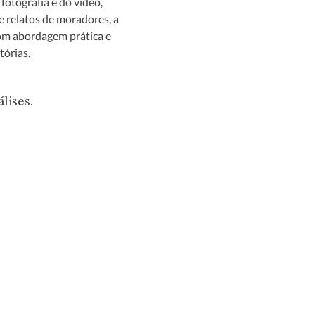
fotografia e do vídeo, 
 relatos de moradores, a 
om abordagem prática e 
tórias.
lises.