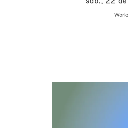
sáb., 22 de
Worksh