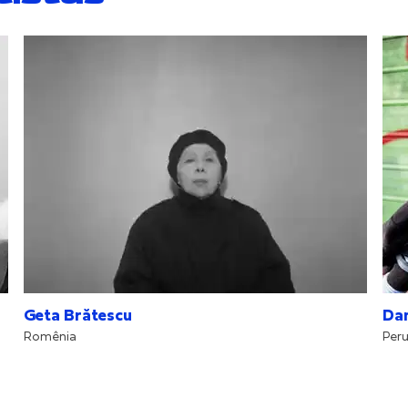
Geta Brătescu
Dan
Romênia
Per