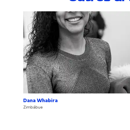
Dana Whabira
Zimbábue