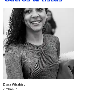
Outros artistas
Dana Whabira
Zimbábue
Série Tatsuniya: Playing Slowly