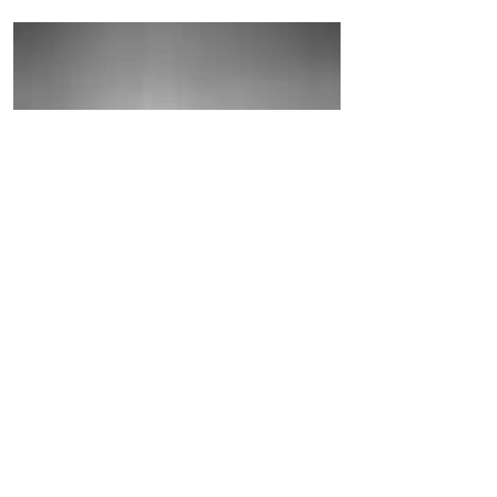
2017
Geta Brătescu
Romênia