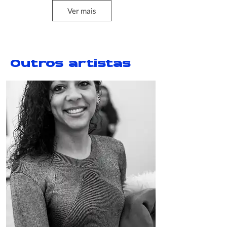
Ver mais
Jean-Luc Godard, Gertrude Stein e
Ernest Hemingway
2018
Outros artistas