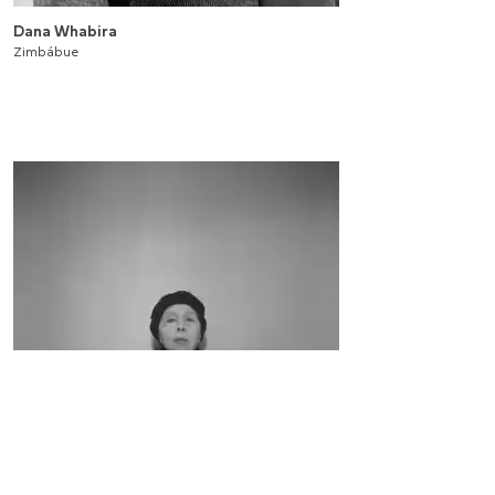
Dana Whabira
Zimbábue