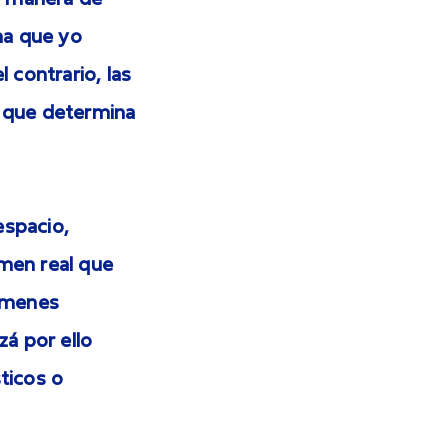
a manera de
ema que yo
 contrario, las
n que determina
espacio,
umen real que
lúmenes
zá por ello
sticos o