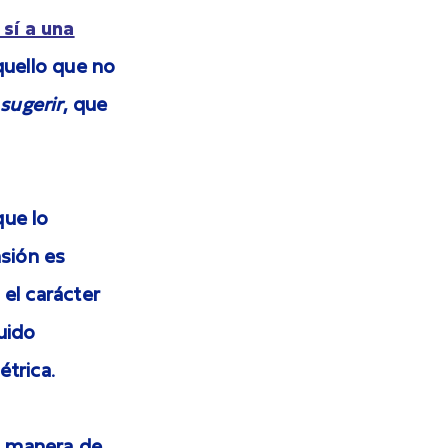
 sí a una
quello que no
o
sugerir
, que
que lo
nsión es
el carácter
buido
trica.