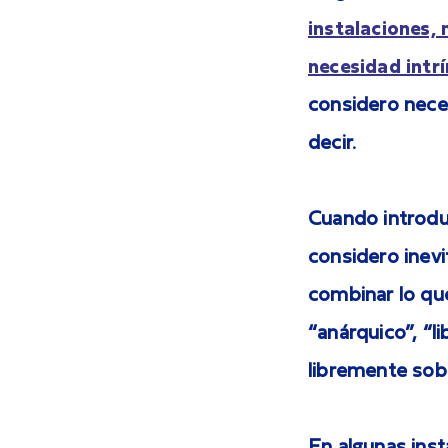
instalaciones, 
necesidad intrí
considero neces
decir.
Cuando introdu
considero inevi
combinar lo que
“anárquico”, “li
libremente sobr