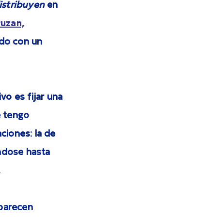
istribuyen
en
ruzan,
do con un
o es fijar una
e tengo
ciones: la de
ándose hasta
.
 parecen