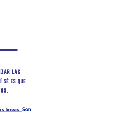
izar las
 sé es que
ios.
as líneas.
Son