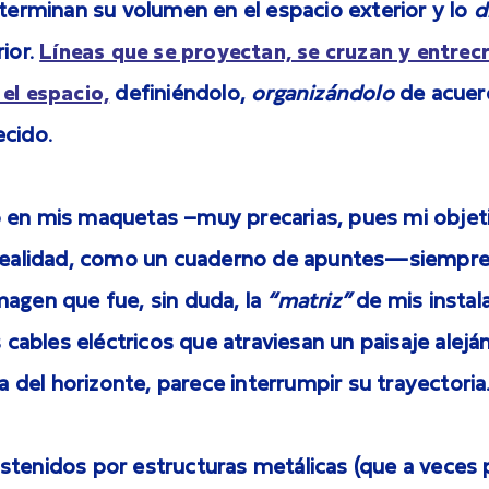
eterminan su volumen en el espacio exterior y lo
d
rior.
Líneas que se proyectan, se cruzan y entrec
el espacio,
definiéndolo,
organizándolo
de acuer
ecido.
 en mis maquetas –muy precarias, pues mi objetiv
 realidad, como un cuaderno de apuntes—siempr
magen que fue, sin duda, la
“matriz”
de mis instala
os cables eléctricos que atraviesan un paisaje alej
la del horizonte, parece interrumpir su trayectoria
stenidos por estructuras metálicas (que a veces