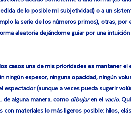
talaciones decido someterme a una norma (es un
medida de lo posible mi subjetividad) o a un sist
mplo la serie de los números primos), otras, por el
forma aleatoria dejándome guiar por una intuició
los casos una de mis prioridades es mantener el 
sin ningún espesor, ninguna opacidad, ningún vol
 del espectador (aunque a veces pueda sugerir vo
Es, de alguna manera, como
dibujar
en el
vacío
. Qui
os con materiales lo más ligeros posible: hilos, elá