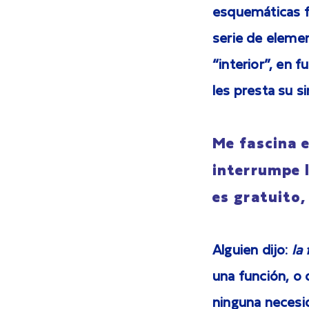
esquemáticas f
serie de elem
“interior”, en 
les presta su si
Me fascina 
interrumpe l
es gratuito
Alguien dijo:
la
una función, o 
ninguna necesid