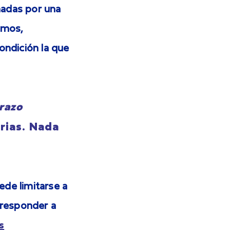
madas por una
amos,
condición la que
razo
rias. Nada
ede limitarse a
rresponder a
s