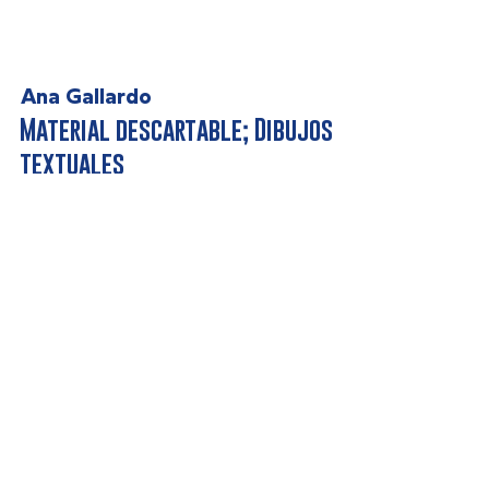
Ana Gallardo
Material descartable; Dibujos
textuales
La violencia en la clandestinidad
del aborto expone un problema
de hipocresía de clase. De abuso
económico. De abuso de las
religiones. De corrupción estatal.
Leia mais