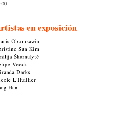
:00
rtistas en exposición
lanis Obomsawin
hristine Sun Kim
ilija Škarnulytė
elipe Veeck
iranda Darks
cole L'Huillier
ang Han