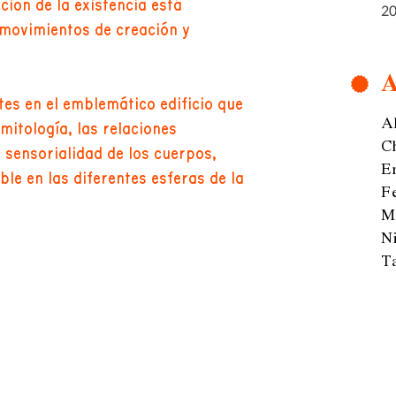
ción de la existencia está
20
s movimientos de creación y
A
tes en el emblemático edificio que
A
mitología, las relaciones
C
a sensorialidad de los cuerpos,
Em
le en las diferentes esferas de la
F
M
Ni
T