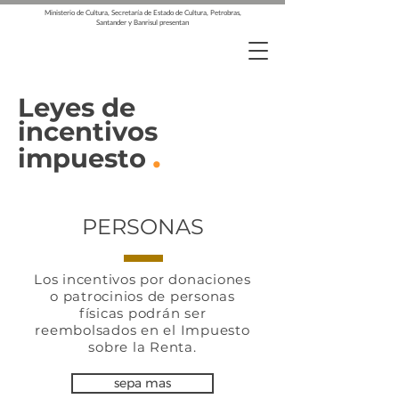
Ministerio de Cultura, Secretaría de Estado de Cultura, Petrobras,
Santander y Banrisul presentan
Leyes de
incentivos
.
impuesto
PERSONAS
Los incentivos por donaciones
o patrocinios de personas
físicas podrán ser
reembolsados en el Impuesto
sobre la Renta.
sepa mas