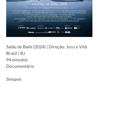
Salão de Baile (2024) | Direção: Juru e Vitã
Brasil | RJ
94 minutos
Documentário
Sinopse:
Nas margens da Baía de Guanabara, uma 
comunidade de jovens resgata e vivência a 
cultura ballroom. Rio is burning!