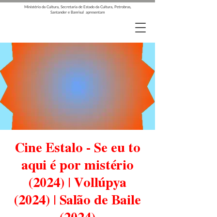
Ministério da Cultura, Secretaria de Estado da Cultura, Petrobras,
Santander e Banrisul apresentam
Cine Estalo - Se eu to
aqui é por mistério
(2024) | Vollúpya
(2024) | Salão de Baile