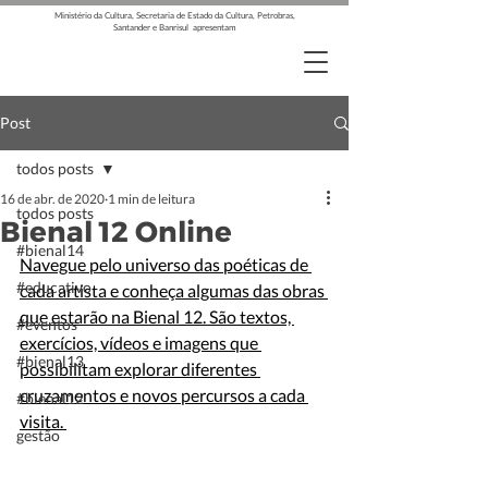
Ministério da Cultura, Secretaria de Estado da Cultura, Petrobras,
Santander e Banrisul apresentam
Post
todos posts
16 de abr. de 2020
1 min de leitura
todos posts
Bienal 12 Online
#bienal14
Navegue pelo universo das poéticas de 
#educativo
cada artista e conheça algumas das obras 
que estarão na Bienal 12. São textos, 
#eventos
exercícios, vídeos e imagens que 
#bienal13
possibilitam explorar diferentes 
cruzamentos e novos percursos a cada 
#bienal12
visita. 
gestão