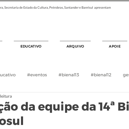
ra, Secretaria de Estado da Cultura, Petrobras, Santander e Banrisul apresentam
EDUCATIVO
ARQUIVO
APOIE
ucativo
#eventos
#bienal13
#bienal12
ge
leitura
ão da equipe da 14ª B
osul