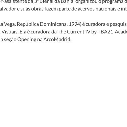
r-assistente da 3ª Bienal da Bahia, organizou o programa d
lvador e suas obras fazem parte de acervos nacionais e int
(La Vega, República Dominicana, 1994) é curadora e pesqui
Visuais. Ela é curadora da The Current IV by TBA21-Acade
 da seção Opening na ArcoMadrid. 