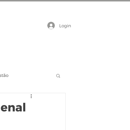
Login
stão
ienal