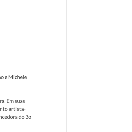
o e Michele 
ra. Em suas 
nto artista-
encedora do 3o 