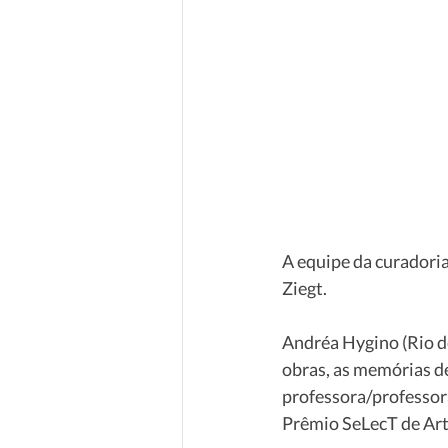
A equipe da curadoria
Ziegt.
Andréa Hygino (Rio de
obras, as memórias de
professora/professora
Prêmio SeLecT de Ar